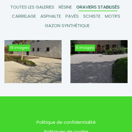
TOUTES LES GALERIES
RÉSINE
GRAVIERS STABILISÉS
CARRELAGE
ASPHALTE
PAVÉS
SCHISTE
MOTIFS
GAZON SYNTHÉTIQUE
19 images
6 images
Graviers stabilisés
Graviers stabilisés
drainants
imperméables
Politique de confidentialité
Politiques de cookie